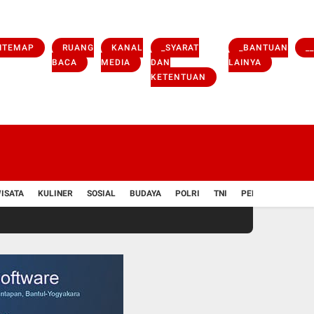
ITEMAP
RUANG
KANAL
_SYARAT
_BANTUAN
_
BACA
MEDIA
DAN
LAINYA
KETENTUAN
ISATA
KULINER
SOSIAL
BUDAYA
POLRI
TNI
PENDIDIKAN
V