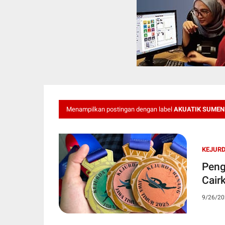
Menampilkan postingan dengan label
AKUATIK SUMEN
KEJURD
Peng
Cair
9/26/20