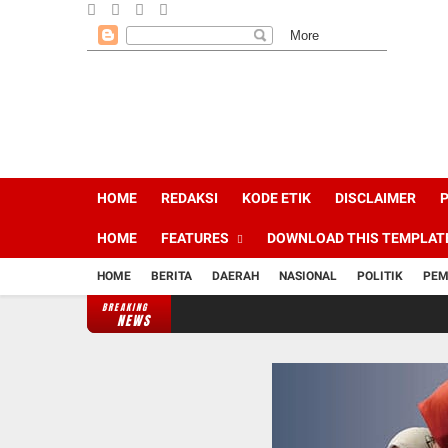
HOME
REDAKSI
KODE ETIK
DISCLAIMER
P
HOME
FEATURES
DOWNLOAD THIS TEMPLAT
HOME
BERITA
DAERAH
NASIONAL
POLITIK
PEM
BREAKING
NEWS