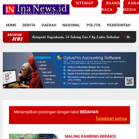
SITEMAP
RUANG
KANA
BACA
MEDIA
HOME
BERITA
DAERAH
NASIONAL
POLITIK
PEMERINTAH
K
BREAKING
 LPG di Kotagede Yogyakarta, 54 Tabung Gas 3 Kg Ludes Terbakar
Bus Tabrak Motor di 
NEWS
Menampilkan postingan dengan label
BEDAHAN
Tunjukkan semua
MALING KAMBING BERAKSI