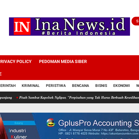
S
RIVACY POLICY
PEDOMAN MEDIA SIBER
E
ERINTAH
KRIMINAL
PERISTIWA
BENCANA
BISNIS
EKONOMI
W
Pisah Sambut Kapolsek Nglipar, "Perpisahan yang Tak Harus Berbuah Kesedihan" ‎
Pemk