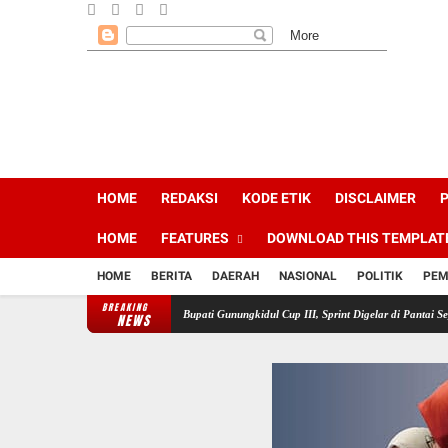
HOME
REDAKSI
KODE ETIK
DISCLAIMER
P
HOME
FEATURES
DOWNLOAD THIS TEMPLAT
HOME
BERITA
DAERAH
NASIONAL
POLITIK
PEM
BREAKING
nsi Ikuti Open Sepatu Roda Bupati Gunungkidul Cup III, Sprint Digelar di Pantai Sepanjang
NEWS