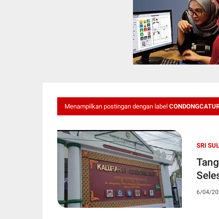
Menampilkan postingan dengan label
CONDONGCATU
SRI SU
Tang
6/04/20