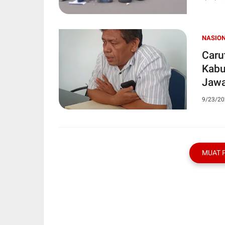
NASIO
Caru
Kabu
Jaw
9/23/20
MUAT 