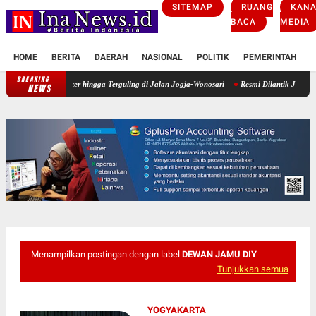
SITEMAP
RUANG
KANA
BACA
MEDIA
HOME
BERITA
DAERAH
NASIONAL
POLITIK
PEMERINTAH
K
BREAKING
m Truk Canter hingga Terguling di Jalan Jogja-Wonosari
Resmi Dilantik Jadi Dukuh Ng
NEWS
Menampilkan postingan dengan label
DEWAN JAMU DIY
Tunjukkan semua
YOGYAKARTA