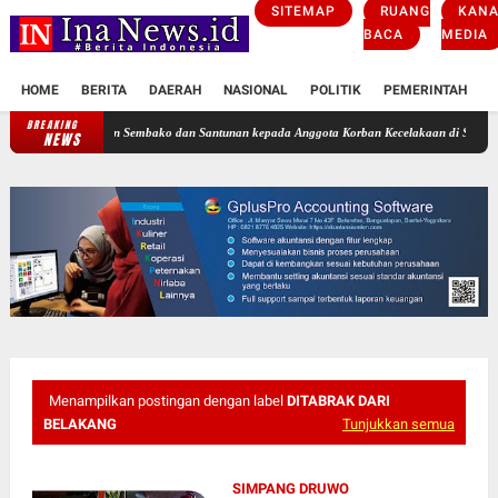
SITEMAP
RUANG
KANA
BACA
MEDIA
HOME
BERITA
DAERAH
NASIONAL
POLITIK
PEMERINTAH
K
BREAKING
 Salurkan Sembako dan Santunan kepada Anggota Korban Kecelakaan di Sleman
Kecelak
NEWS
Menampilkan postingan dengan label
DITABRAK DARI
BELAKANG
Tunjukkan semua
SIMPANG DRUWO