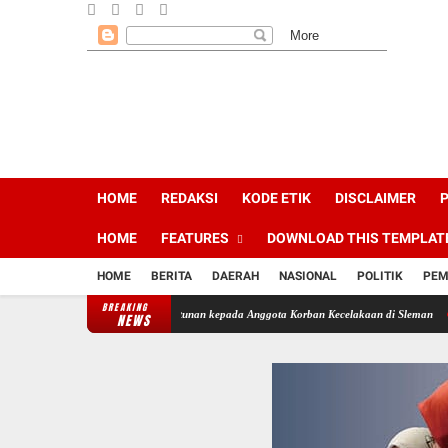
HOME
REDAKSI
KODE ETIK
DISCLAIMER
P
HOME
FEATURES
DOWNLOAD THIS TEMPLAT
HOME
BERITA
DAERAH
NASIONAL
POLITIK
PEM
BREAKING
Salurkan Sembako dan Santunan kepada Anggota Korban Kecelakaan di Sleman
Kecelakaa
NEWS