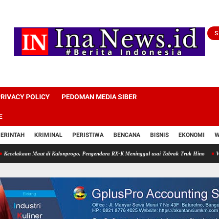
S
RIVACY POLICY
PEDOMAN MEDIA SIBER
E
ERINTAH
KRIMINAL
PERISTIWA
BENCANA
BISNIS
EKONOMI
W
n Maut di Kulonprogo, Pengendara RX-K Meninggal usai Tabrak Truk Hino
Viral di Med