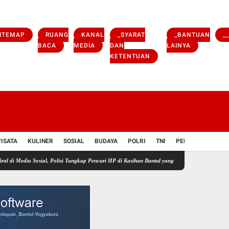
ITEMAP
RUANG
KANAL
_SYARAT
_BANTUAN
_
BACA
MEDIA
DAN
LAINYA
KETENTUAN
ISATA
KULINER
SOSIAL
BUDAYA
POLRI
TNI
PENDIDIKAN
V
ia Sosial, Polisi Tangkap Pencuri HP di Kasihan Bantul yang Beraksi Saat Bonceng Istri dan A