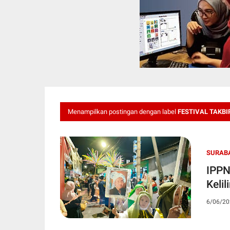
Menampilkan postingan dengan label
FESTIVAL TAKBI
SURAB
IPPN
Keli
6/06/20