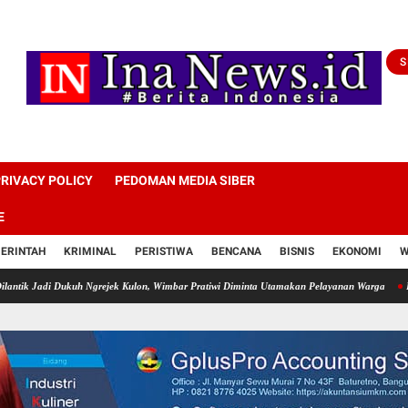
S
RIVACY POLICY
PEDOMAN MEDIA SIBER
E
ERINTAH
KRIMINAL
PERISTIWA
BENCANA
BISNIS
EKONOMI
W
di Dukuh Ngrejek Kulon, Wimbar Pratiwi Diminta Utamakan Pelayanan Warga
Polres Kul