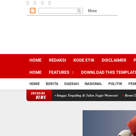
HOME
REDAKSI
KODE ETIK
DISCLAIMER
P
HOME
FEATURES
DOWNLOAD THIS TEMPLAT
HOME
BERITA
DAERAH
NASIONAL
POLITIK
PEM
BREAKING
ong, Hantam Truk Canter hingga Terguling di Jalan Jogja-Wonosari
Resmi Dilantik Ja
NEWS