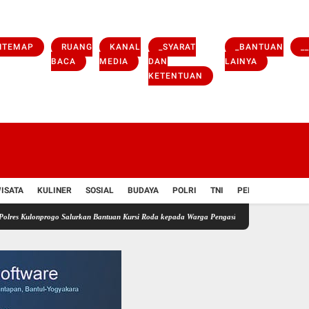
ITEMAP
RUANG
KANAL
_SYARAT
_BANTUAN
_
BACA
MEDIA
DAN
LAINYA
KETENTUAN
ISATA
KULINER
SOSIAL
BUDAYA
POLRI
TNI
PENDIDIKAN
V
onprogo Salurkan Bantuan Kursi Roda kepada Warga Pengasih yang Membutuhkan
Polres 