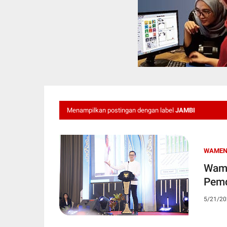
Menampilkan postingan dengan label
JAMBI
WAMEN
Wame
Pemd
5/21/20